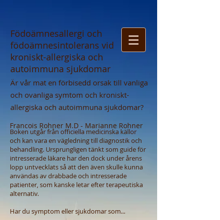
Födoämnesallergi och
födoämnesintolerans vid
kroniskt-allergiska och
autoimmuna sjukdomar
Är vår mat en förbisedd orsak till vanliga
och ovanliga symtom och kroniskt-
allergiska och autoimmuna sjukdomar?
Francois Rohner M.D -
Marianne Rohner
Boken utgår från officiella medicinska källor
och kan vara en vägledning till diagnostik och
behandling. Ursprungligen tänkt som guide för
intresserade läkare har den dock under
å
rens
lopp untvecklats s
å
att den även skulle kunna
användas av drabbade och intresserade
patienter, som kanske letar efter terapeutiska
alternativ.
Har du
symptom eller sjukdomar som...