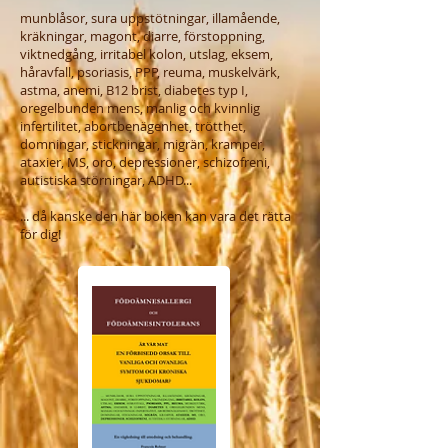
munblåsor, sura uppstötningar, illamående,
kräkningar, magont, diarre, förstoppning,
viktnedgång, irritabel kolon, utslag, eksem,
håravfall, psoriasis, PPP, reuma, muskelvärk,
astma, anemi, B12 brist, diabetes typ I,
oregelbunden mens, manlig och kvinnlig
infertilitet, abortbenägenhet, trötthet,
domningar, stickningar, migrän, kramper,
ataxier, MS, oro, depressioner, schizofreni,
autistiska störningar, ADHD...
... d
å kanske
den här boken kan vara det rätta
för dig!